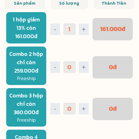
Sản phẩm
Số lượng
Thành Tiền
1 hộp giảm
13% còn
161.000
đ
-
+
161.000đ
Combo 2 hộp
chỉ còn
0
đ
-
+
259.000đ
Freeship
Combo 3 hộp
chỉ còn
0
đ
-
+
360.000đ
Freeship
Combo 4