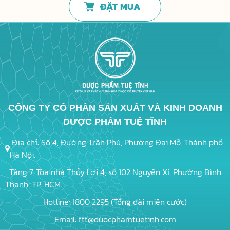
ĐẶT MUA
CÔNG TY CỔ PHẦN SẢN XUẤT VÀ KINH DOANH
DƯỢC PHẨM TUỆ TĨNH
Địa chỉ: Số 4, Đường Trần Phú, Phường Đại Mỗ, Thành phố
Hà Nội.
Tầng 7, Tòa nhà Thủy Lợi 4, số 102 Nguyễn Xí, Phường Bình
Thạnh, TP. HCM.
Hotline: 1800 2295 (Tổng đài miễn cước)
Email: ftt@duocphamtuetinh.com