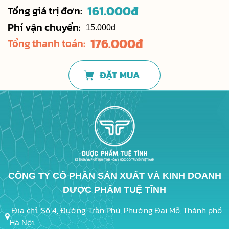
161.000
đ
Tổng giá trị đơn:
Phí vận chuyển:
15.000đ
176.000
đ
Tổng thanh toán:
ĐẶT MUA
CÔNG TY CỔ PHẦN SẢN XUẤT VÀ KINH DOANH
DƯỢC PHẨM TUỆ TĨNH
Địa chỉ: Số 4, Đường Trần Phú, Phường Đại Mỗ, Thành phố
Hà Nội.