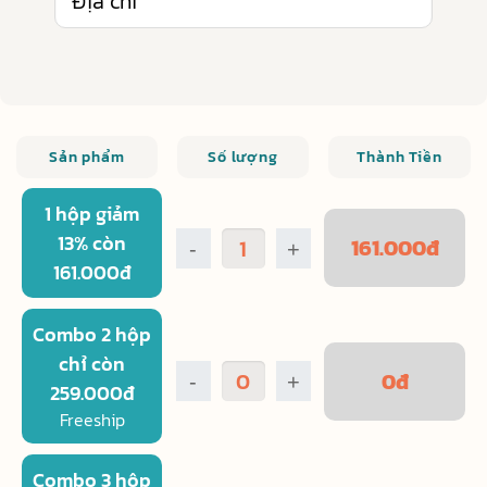
Sản phẩm
Số lượng
Thành Tiền
1 hộp giảm
13% còn
161.000
đ
-
+
161.000đ
Combo 2 hộp
chỉ còn
0
đ
-
+
259.000đ
Freeship
Combo 3 hộp