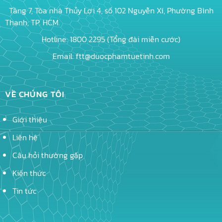
Tầng 7, Tòa nhà Thủy Lợi 4, số 102 Nguyễn Xí, Phường Bình
Thạnh, TP. HCM.
Hotline: 1800 2295 (Tổng đài miễn cước)
Email: ftt@duocphamtuetinh.com
VỀ CHÚNG TÔI
Giới thiệu
Liên hệ
Câu hỏi thường gặp
Kiến thức
Tin tức