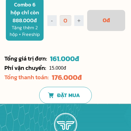
Combo 6
hộp chỉ còn
0
đ
888.000đ
-
+
Tặng thêm 2
hộp + Freeship
161.000
đ
Tổng giá trị đơn:
Phí vận chuyển:
15.000đ
176.000
đ
Tổng thanh toán:
ĐẶT MUA