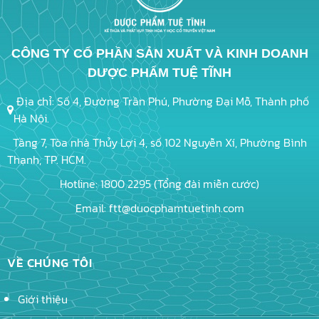
CÔNG TY CỔ PHẦN SẢN XUẤT VÀ KINH DOANH
DƯỢC PHẨM TUỆ TĨNH
Địa chỉ: Số 4, Đường Trần Phú, Phường Đại Mỗ, Thành phố
Hà Nội.
Tầng 7, Tòa nhà Thủy Lợi 4, số 102 Nguyễn Xí, Phường Bình
Thạnh, TP. HCM.
Hotline: 1800 2295 (Tổng đài miễn cước)
Email: ftt@duocphamtuetinh.com
VỀ CHÚNG TÔI
Giới thiệu