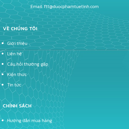
Email: ftt@duocphamtuetinh.com
VỀ CHÚNG TÔI
Giới thiệu
Liên hệ
Câu hỏi thường gặp
Kiến thức
Tin tức
CHÍNH SÁCH
Hướng dẫn mua hàng