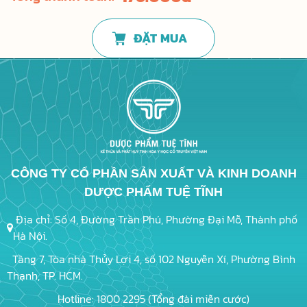
ĐẶT MUA
CÔNG TY CỔ PHẦN SẢN XUẤT VÀ KINH DOANH
DƯỢC PHẨM TUỆ TĨNH
Địa chỉ: Số 4, Đường Trần Phú, Phường Đại Mỗ, Thành phố
Hà Nội.
Tầng 7, Tòa nhà Thủy Lợi 4, số 102 Nguyễn Xí, Phường Bình
Thạnh, TP. HCM.
Hotline: 1800 2295 (Tổng đài miễn cước)