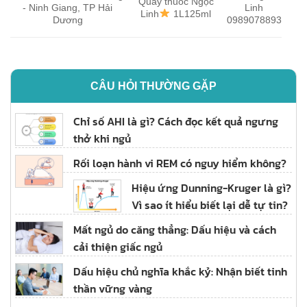
Quầy thuốc Ngọc
- Ninh Giang, TP Hải
Linh
Linh
1L125ml
Dương
0989078893
CÂU HỎI THƯỜNG GẶP
Chỉ số AHI là gì? Cách đọc kết quả ngưng
thở khi ngủ
Rối loạn hành vi REM có nguy hiểm không?
Hiệu ứng Dunning-Kruger là gì?
Vì sao ít hiểu biết lại dễ tự tin?
Mất ngủ do căng thẳng: Dấu hiệu và cách
cải thiện giấc ngủ
Dấu hiệu chủ nghĩa khắc kỷ: Nhận biết tinh
thần vững vàng