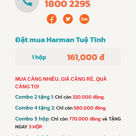
1800 2295
Đặt mua Harman Tuệ Tĩnh
161,000 đ
1 hộp
MUA CÀNG NHIỀU, GIÁ CÀNG RẺ, QUÀ
CÀNG TO!
Combo 2 tặng 1:
Chỉ còn
320.000 đồng.
Combo 4 tặng 2:
Chỉ còn
580.000 đồng.
Combo 5 hộp:
Chỉ còn
770.000 đồng
và
TẶNG
NGAY
3 HỘP.