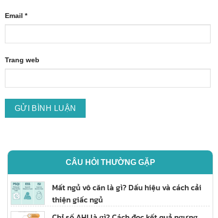
Email
*
Trang web
CÂU HỎI THƯỜNG GẶP
Mất ngủ vô căn là gì? Dấu hiệu và cách cải
thiện giấc ngủ
Chỉ số AHI là gì? Cách đọc kết quả ngưng