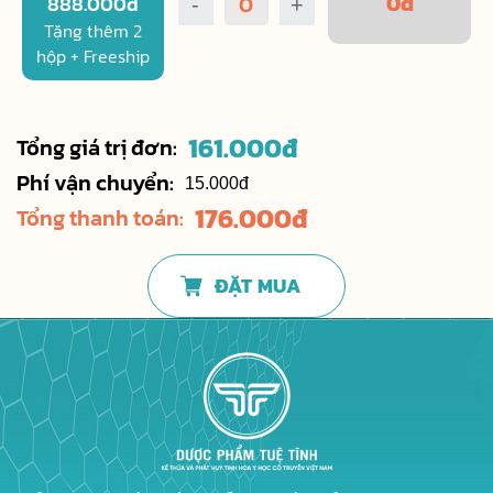
0
đ
888.000đ
-
+
Tặng thêm 2
hộp + Freeship
161.000
đ
Tổng giá trị đơn:
Phí vận chuyển:
15.000đ
176.000
đ
Tổng thanh toán:
ĐẶT MUA