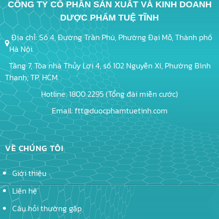
CÔNG TY CỔ PHẦN SẢN XUẤT VÀ KINH DOANH
DƯỢC PHẨM TUỆ TĨNH
Địa chỉ: Số 4, Đường Trần Phú, Phường Đại Mỗ, Thành phố
Hà Nội.
Tầng 7, Tòa nhà Thủy Lợi 4, số 102 Nguyễn Xí, Phường Bình
Thạnh, TP. HCM.
Hotline: 1800 2295 (Tổng đài miễn cước)
Email: ftt@duocphamtuetinh.com
VỀ CHÚNG TÔI
Giới thiệu
Liên hệ
Câu hỏi thường gặp