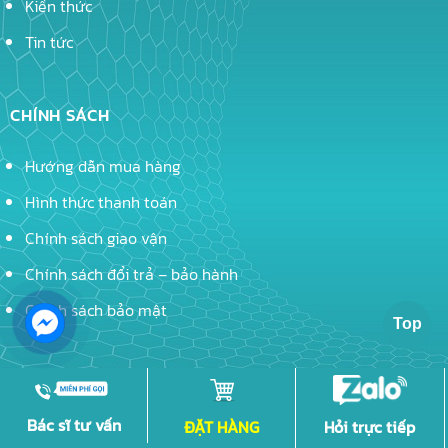
Kiến thức
Tin tức
CHÍNH SÁCH
Hướng dẫn mua hàng
Hình thức thanh toán
Chính sách giao vận
Chính sách đổi trả – bảo hành
Chính sách bảo mật
ĐĂNG KÝ ĐỂ THEO DÕI TUỆ TĨNH
Bác sĩ tư vấn
ĐẶT HÀNG
Hỏi trực tiếp