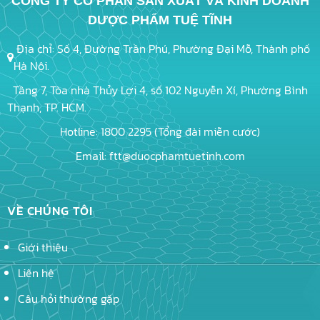
CÔNG TY CỔ PHẦN SẢN XUẤT VÀ KINH DOANH
DƯỢC PHẨM TUỆ TĨNH
Địa chỉ: Số 4, Đường Trần Phú, Phường Đại Mỗ, Thành phố
Hà Nội.
Tầng 7, Tòa nhà Thủy Lợi 4, số 102 Nguyễn Xí, Phường Bình
Thạnh, TP. HCM.
Hotline: 1800 2295 (Tổng đài miễn cước)
Email: ftt@duocphamtuetinh.com
VỀ CHÚNG TÔI
Giới thiệu
Liên hệ
Câu hỏi thường gặp