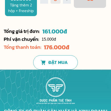
Tặng thêm 2
hộp + Freeship
161.000
đ
Tổng giá trị đơn:
Phí vận chuyển:
15.000đ
176.000
đ
Tổng thanh toán:
ĐẶT MUA