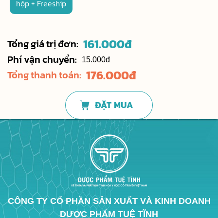
hộp + Freeship
161.000
đ
Tổng giá trị đơn:
Phí vận chuyển:
15.000đ
176.000
đ
Tổng thanh toán:
ĐẶT MUA
CÔNG TY CỔ PHẦN SẢN XUẤT VÀ KINH DOANH
DƯỢC PHẨM TUỆ TĨNH