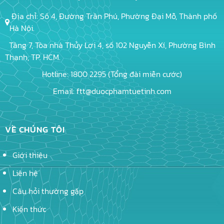
Địa chỉ: Số 4, Đường Trần Phú, Phường Đại Mỗ, Thành phố
Hà Nội.
Tầng 7, Tòa nhà Thủy Lợi 4, số 102 Nguyễn Xí, Phường Bình
Thạnh, TP. HCM.
Hotline: 1800 2295 (Tổng đài miễn cước)
Email: ftt@duocphamtuetinh.com
VỀ CHÚNG TÔI
Giới thiệu
Liên hệ
Câu hỏi thường gặp
Kiến thức