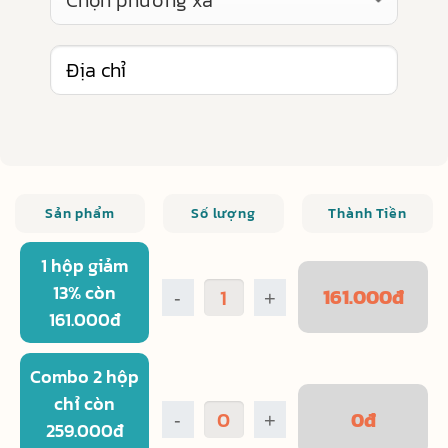
Sản phẩm
Số lượng
Thành Tiền
1 hộp giảm
13% còn
161.000
đ
-
+
161.000đ
Combo 2 hộp
chỉ còn
0
đ
-
+
259.000đ