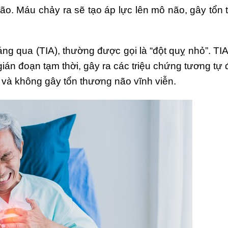
. Máu chảy ra sẽ tạo áp lực lên mô não, gây tổn
ng qua (TIA), thường được gọi là “đột quỵ nhỏ”. TIA
ián đoạn tạm thời, gây ra các triệu chứng tương tự 
và không gây tổn thương não vĩnh viễn.