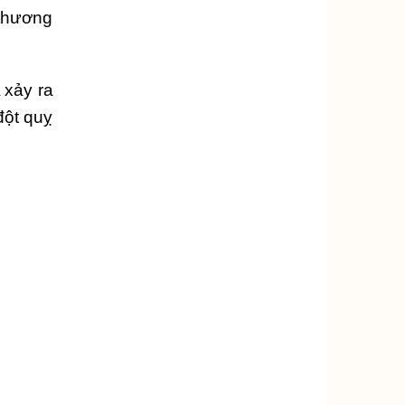
 thương
 xảy ra
đột quỵ