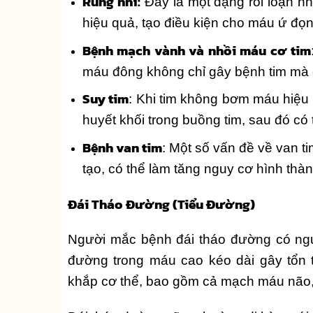
Rung nhĩ:
Đây là một dạng rối loạn nh
hiệu quả, tạo điều kiện cho máu ứ đọn
Bệnh mạch vành và nhồi máu cơ tim
máu đông không chỉ gây bệnh tim mà 
Suy tim
: Khi tim không bơm máu hiệu 
huyết khối trong buồng tim, sau đó có 
Bệnh van tim
: Một số vấn đề về van t
tạo, có thể làm tăng nguy cơ hình th
Đái Tháo Đường (Tiểu Đường)
Người mắc bệnh đái tháo đường có ngu
đường trong máu cao kéo dài gây tổn 
khắp cơ thể, bao gồm cả mạch máu não, 