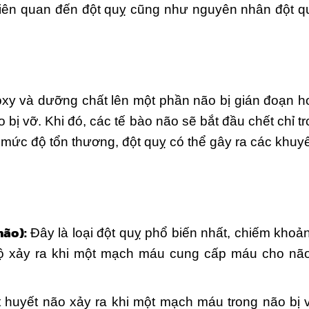
iên quan đến đột quỵ cũng như nguyên nhân đột qu
xy và dưỡng chất lên một phần não bị gián đoạn h
ị vỡ. Khi đó, các tế bào não sẽ bắt đầu chết chỉ tr
à mức độ tổn thương, đột quỵ có thể gây ra các khuyết
não):
Đây là loại đột quỵ phổ biến nhất, chiếm kho
bộ xảy ra khi một mạch máu cung cấp máu cho não
 huyết não xảy ra khi một mạch máu trong não bị 