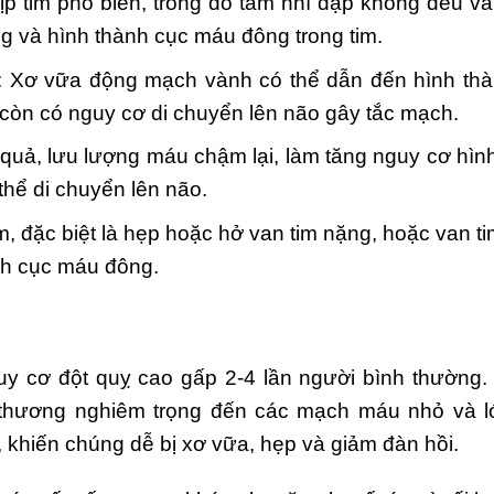
ịp tim phổ biến, trong đó tâm nhĩ đập không đều v
g và hình thành cục máu đông trong tim.
: Xơ vữa động mạch vành có thể dẫn đến hình th
còn có nguy cơ di chuyển lên não gây tắc mạch.
quả, lưu lượng máu chậm lại, làm tăng nguy cơ hìn
thể di chuyển lên não.
im, đặc biệt là hẹp hoặc hở van tim nặng, hoặc van t
ành cục máu đông.
y cơ đột quỵ cao gấp 2-4 lần người bình thường
thương nghiêm trọng đến các mạch máu nhỏ và l
khiến chúng dễ bị xơ vữa, hẹp và giảm đàn hồi.