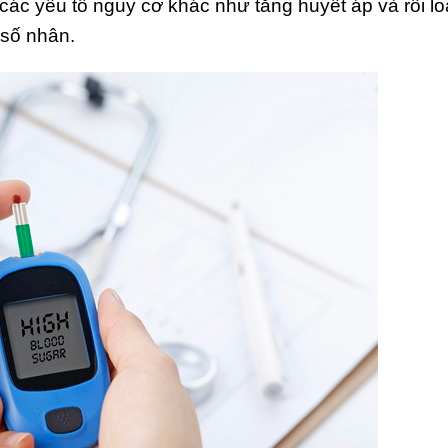
ác yếu tố nguy cơ khác như tăng huyết áp và rối loạ
 số nhân.