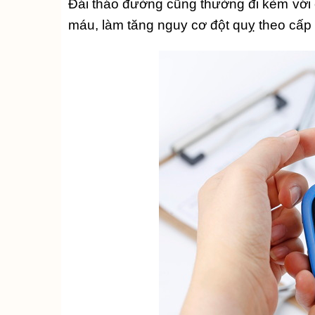
Đái tháo đường cũng thường đi kèm với c
máu, làm tăng nguy cơ đột quỵ theo cấp