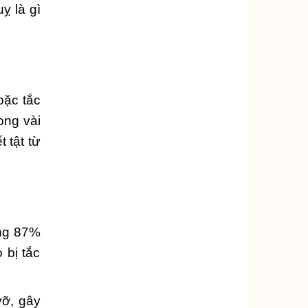
ỵ là gì
oặc tắc
ong vài
 tật từ
ảng 87%
 bị tắc
vỡ, gây