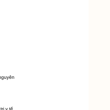
nguyên
ị y tế.