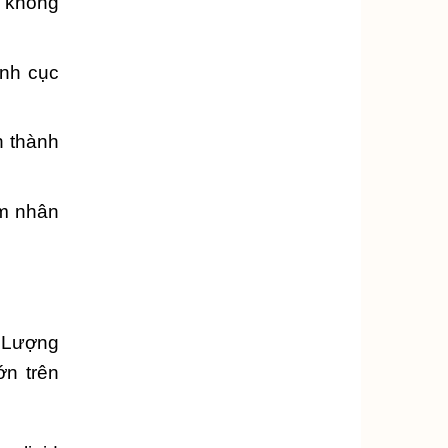
à không
ành cục
h thành
im nhân
. Lượng
ớn trên