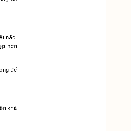
ết não.
hẹp hơn
rọng để
đến khả