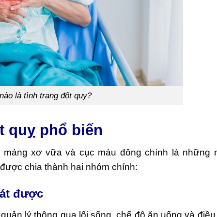
nào là tình trạng đột quỵ?
 quỵ phổ biến
ác mảng xơ vữa và cục máu đông chính là những 
 được chia thành hai nhóm chính:
oát được
uản lý thông qua lối sống, chế độ ăn uống và điều tr