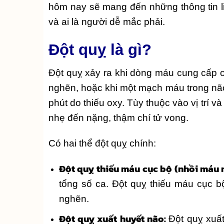
hôm nay sẽ mang đến những thông tin l
và ai là người dễ mắc phải.
Đột quỵ là gì?
Đột quỵ xảy ra khi dòng máu cung cấp o
nghẽn, hoặc khi một mạch máu trong não b
phút do thiếu oxy. Tùy thuộc vào vị trí v
nhẹ đến nặng, thậm chí tử vong.
Có hai thể đột quỵ chính:
Đột quỵ thiếu máu cục bộ (nhồi máu 
tổng số ca. Đột quỵ thiếu máu cục 
nghẽn.
Đột quỵ xuất huyết não:
Đột quỵ xuất