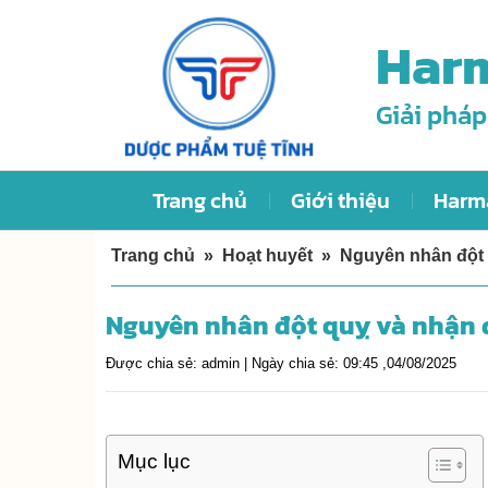
Skip
Harm
to
content
Giải pháp
Trang chủ
Giới thiệu
Harm
Trang chủ
»
Hoạt huyết
»
Nguyên nhân đột 
Nguyên nhân đột quỵ và nhận 
Được chia sẻ:
admin |
Ngày chia sẻ:
09:45 ,04/08/2025
Mục lục