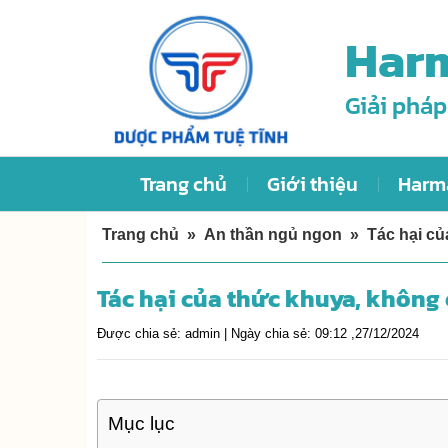
Skip
Harm
to
content
Giải pháp
Trang chủ
Giới thiệu
Harm
Trang chủ
»
An thần ngủ ngon
»
Tác hại củ
Tác hại của thức khuya, không 
Được chia sẻ:
admin |
Ngày chia sẻ:
09:12 ,27/12/2024
Mục lục