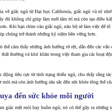
a về giấc ngủ từ Đại học California, giấc ngủ và trí nh
đầy đủ không chỉ giúp làm mới tâm trí mà còn tạo điều ki
 hơn. Khi bạn chìm vào giấc ngủ, não bộ sẽ làm việc để tổ
giúp chúng trở thành những kỷ niệm bền vững hơn.
 có thể cảm thấy những ảnh hưởng rõ rệt, dẫn đến các vấn
ng thất thường và khó khăn trong việc tham gia các hoạt đ
động tiêu cực từ tình trạng thiếu ngủ, cho thấy rằng tác
t mỏi mà còn ảnh hưởng sâu sắc đến sức khỏe tổng thể củ
huya đến sức khỏe mỗi người
ảm giác mệt mỏi hay buồn ngủ; nó có thể gây ra những t