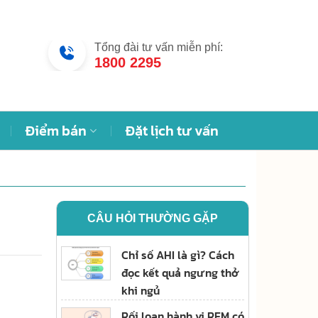
Tổng đài tư vấn miễn phí:
1800 2295
Điểm bán
Đặt lịch tư vấn
CÂU HỎI THƯỜNG GẶP
Chỉ số AHI là gì? Cách
đọc kết quả ngưng thở
khi ngủ
Rối loạn hành vi REM có