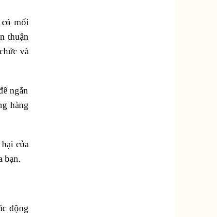
ớ có mối
ện thuận
 chức và
 đề ngắn
ộng hàng
 hại của
a bạn.
ác động