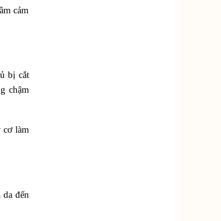
trầm cảm
ủ bị cắt
ứng chậm
y cơ làm
n da đến