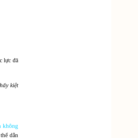
c lực đã
ấy kiệt
 không
 thể dẫn