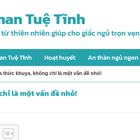
an Tuệ Tĩnh
 từ thiên nhiên giúp cho giấc ngủ trọn vẹn
an Tuệ Tĩnh
Hoạt huyết
An thần ngủ ngon
a thức khuya, không chỉ là một vấn đề nhỏ!
chỉ là một vấn đề nhỏ!