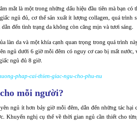
thâm mắt là một trong những dấu hiệu đầu tiên mà bạn có 
ấc ngủ đủ, cơ thể sản xuất ít lượng collagen, quá trình 
i dẫn đến tình trạng da không còn căng mịn và tươi sáng.
ủa làn da và một khía cạnh quan trọng trong quá trình này
ên ngủ dưới 6 giờ mỗi đêm có nguy cơ cao bị mất nước, v
iấc ngủ đủ 8 giờ.
phuong-phap-cai-thien-giac-ngu-cho-phu-nu
 cho mỗi người?
ên ngủ ít hơn bảy giờ mỗi đêm, dẫn đến những tác hại c
ợc.
Khuyến nghị cụ thể về thời gian ngủ cần thiết cho t