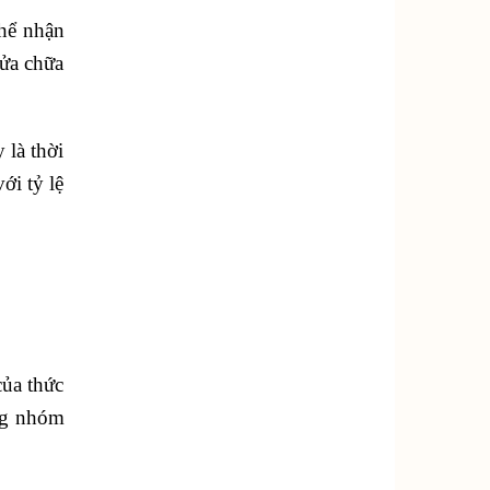
thể nhận
sửa chữa
 là thời
ới tỷ lệ
ủa thức
ừng nhóm