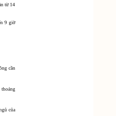
ần từ 14
ến 9 giờ
hông cần
g thoáng
 ngủ của