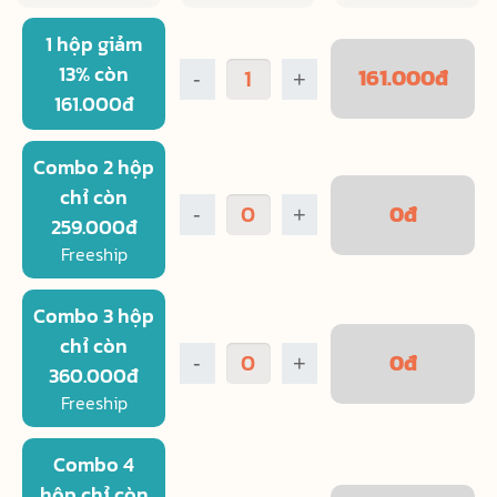
1 hộp giảm
13% còn
161.000
đ
-
+
161.000đ
Combo 2 hộp
chỉ còn
0
đ
-
+
259.000đ
Freeship
Combo 3 hộp
chỉ còn
0
đ
-
+
360.000đ
Freeship
Combo 4
hộp chỉ còn