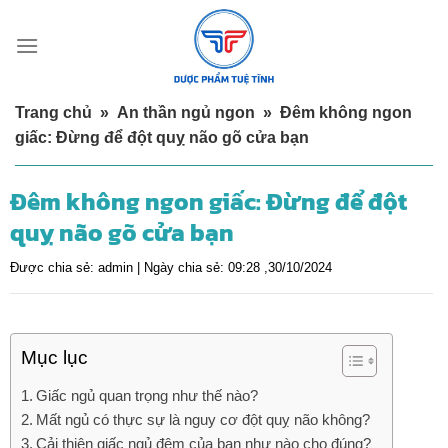
Skip
to
content
Trang chủ
»
An thần ngủ ngon
»
Đêm không ngon
giấc: Đừng để đột quỵ não gõ cửa bạn
Đêm không ngon giấc: Đừng để đột
quỵ não gõ cửa bạn
Được chia sẻ:
admin |
Ngày chia sẻ:
09:28 ,30/10/2024
Mục lục
Giấc ngủ quan trọng như thế nào?
Mất ngủ có thực sự là nguy cơ đột quỵ não không?
Cải thiện giấc ngủ đêm của bạn như nào cho đúng?