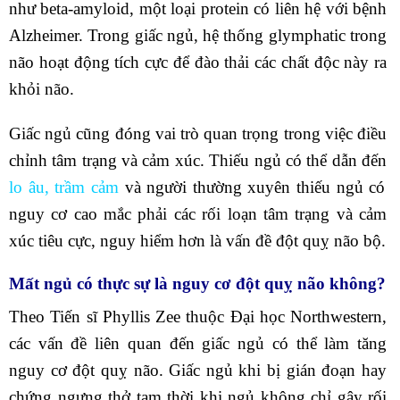
như beta-amyloid, một loại protein có liên hệ với bệnh
Alzheimer. Trong giấc ngủ, hệ thống glymphatic trong
não hoạt động tích cực để đào thải các chất độc này ra
khỏi não.
Giấc ngủ cũng đóng vai trò quan trọng trong việc điều
chỉnh tâm trạng và cảm xúc. Thiếu ngủ có thể dẫn đến
lo âu,
trầm cảm
và người thường xuyên thiếu ngủ có
nguy cơ cao mắc phải các rối loạn tâm trạng và cảm
xúc tiêu cực, nguy hiểm hơn là vấn đề đột quỵ não bộ.
Mất ngủ có thực sự là ng
uy cơ đột quỵ não không?
Theo Tiến sĩ Phyllis Zee thuộc Đại học Northwestern,
các vấn đề liên quan đến giấc ngủ có thể làm tăng
nguy cơ đột quỵ não. Giấc ngủ khi bị gián đoạn hay
chứng ngưng thở tạm thời khi ngủ không chỉ gây rối