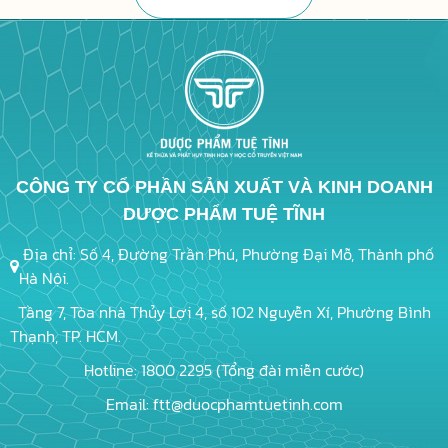
CÔNG TY CỔ PHẦN SẢN XUẤT VÀ KINH DOANH
DƯỢC PHẨM TUỆ TĨNH
Địa chỉ: Số 4, Đường Trần Phú, Phường Đại Mỗ, Thành phố
Hà Nội.
Tầng 7, Tòa nhà Thủy Lợi 4, số 102 Nguyễn Xí, Phường Bình
Thạnh, TP. HCM.
Hotline: 1800 2295 (Tổng đài miễn cước)
Email: ftt@duocphamtuetinh.com