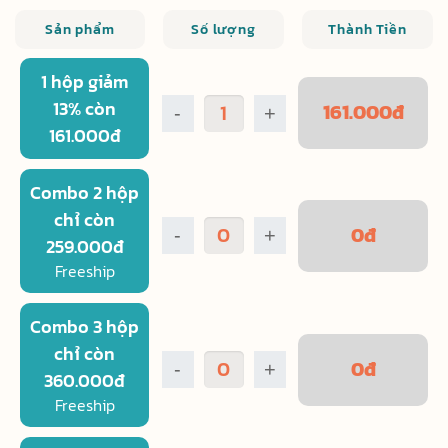
Sản phẩm
Số lượng
Thành Tiền
1 hộp giảm
13% còn
161.000
đ
-
+
161.000đ
Combo 2 hộp
chỉ còn
0
đ
-
+
259.000đ
Freeship
Combo 3 hộp
chỉ còn
0
đ
-
+
360.000đ
Freeship