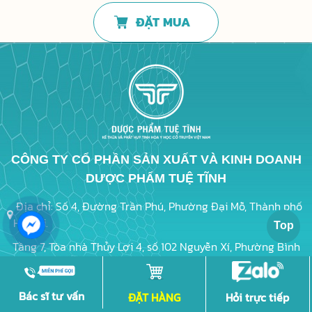
ĐẶT MUA
CÔNG TY CỔ PHẦN SẢN XUẤT VÀ KINH DOANH
DƯỢC PHẨM TUỆ TĨNH
Địa chỉ: Số 4, Đường Trần Phú, Phường Đại Mỗ, Thành phố
Hà Nội.
Tầng 7, Tòa nhà Thủy Lợi 4, số 102 Nguyễn Xí, Phường Bình
Thạnh, TP. HCM.
Hotline: 1800 2295 (Tổng đài miễn cước)
Bác sĩ tư vấn
ĐẶT HÀNG
Hỏi trực tiếp
Email: ftt@duocphamtuetinh.com